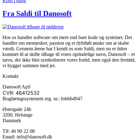
Kom i gang
Fra Saldi til Danosoft
Hos os handler software om mere end bare kode og systemer. Det
handler om mennesker, passion og et dybtfølt ønske om at skabe
værdi. Gennem årene har I kendt os som Saldi, men nu er tiden
kommet til at skifte tilbage til vores oprindelige navn, Danosoft – et
navn, der ikke blot symboliserer vores fortid, men også den fremtid,
vi bygger sammen med jer.
Kontakt
Danosoft ApS
CVR: 46412532
Bogføringssystemets reg. nr.: fob664947
Østergade 24b
3200, Helsinge
Danmark
Tlf: 46 90 22 08
Email: info@danosoft.dk